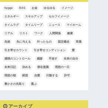
hygge
RAS
お金
ゆるゆる
イメージ
エネルギー
スキルアップ
セルフイメージ
タイムラグ
タイムリープ
ニュース
マイホーム
リアル
リスト
ワーク
人間関係
健康
兆候
先に与える
叶ったもの
固定概念
常識
引き寄せカウント
引き寄せコンディション
愛
感情のコントロール
感謝
手放す
未来の自分
未来日記
決める
潜在意識
理想の一日
理想の朝
瞑想
自愛
行動する
許可
豊かさの先取り
選ぶ
アーカイブ