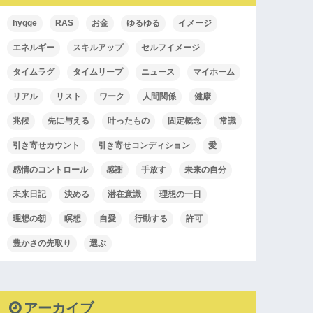
hygge
RAS
お金
ゆるゆる
イメージ
エネルギー
スキルアップ
セルフイメージ
タイムラグ
タイムリープ
ニュース
マイホーム
リアル
リスト
ワーク
人間関係
健康
兆候
先に与える
叶ったもの
固定概念
常識
引き寄せカウント
引き寄せコンディション
愛
感情のコントロール
感謝
手放す
未来の自分
未来日記
決める
潜在意識
理想の一日
理想の朝
瞑想
自愛
行動する
許可
豊かさの先取り
選ぶ
アーカイブ